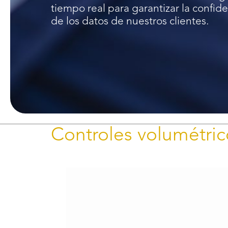
Plataformas marinas
tiempo real para garantizar la confid
Sistema de
Premios y
almacenamiento de
de los datos de nuestros clientes.
Reconocimientos
Energía en Baterías
(BESS)
Controles volumétric
Reproductor
de
vídeo